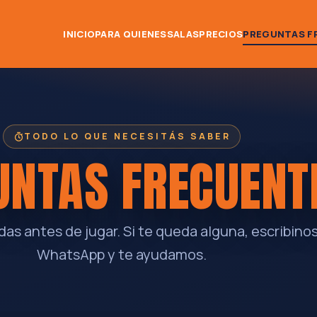
INICIO
PARA QUIENES
SALAS
PRECIOS
PREGUNTAS F
TODO LO QUE NECESITÁS SABER
UNTAS FRECUENT
as antes de jugar. Si te queda alguna, escribinos
WhatsApp y te ayudamos.