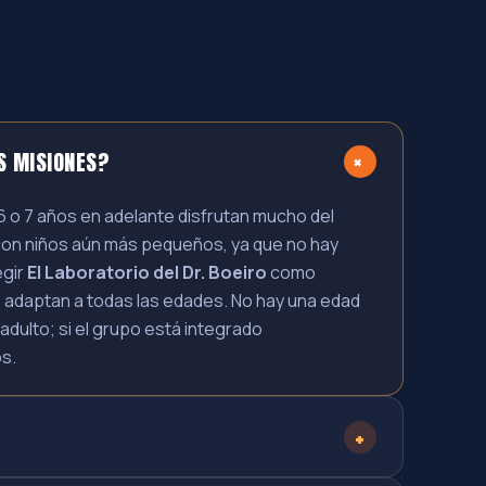
S MISIONES?
+
 o 7 años en adelante disfrutan mucho del
s con niños aún más pequeños, ya que no hay
egir
El Laboratorio del Dr. Boeiro
como
se adaptan a todas las edades. No hay una edad
adulto; si el grupo está integrado
s.
+