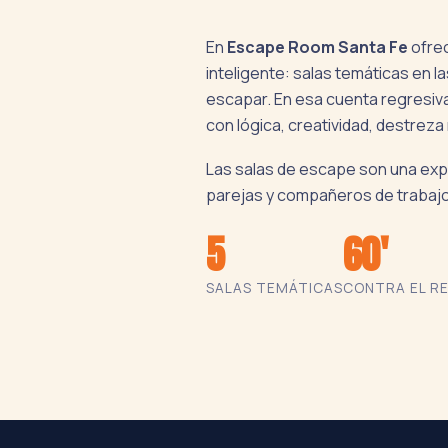
En
Escape Room Santa Fe
ofrec
inteligente: salas temáticas en 
escapar. En esa cuenta regresiva 
con lógica, creatividad, destreza
Las salas de escape son una exper
parejas y compañeros de trabaj
5
60'
SALAS TEMÁTICAS
CONTRA EL R