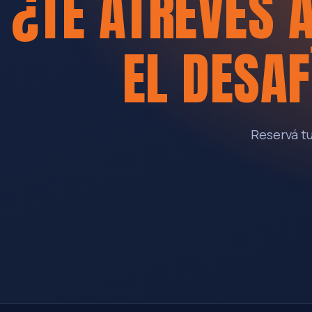
¿TE ATREVÉS 
EL DESAF
Reservá tu