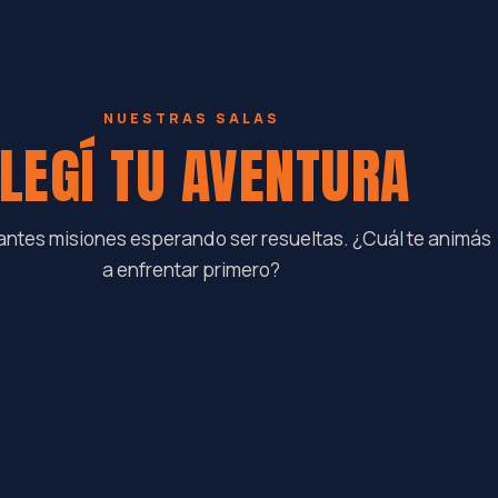
NUESTRAS SALAS
LEGÍ TU AVENTURA
antes misiones esperando ser resueltas. ¿Cuál te animás
a enfrentar primero?
EL REFUGIO DE LA MONTAÑA
PI
60 min
EL MUNDO BLANCO
ER
60 min
RESERVAR
RESERVAR
RES