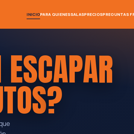
INICIO
PARA QUIENES
SALAS
PRECIOS
PREGUNTAS F
 ESCAPAR
UTOS
?
 que
ón.