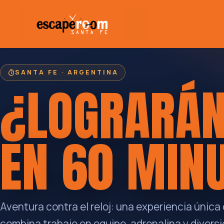
SANTA FE · ARGENTINA
¿LOGRARÁN
EN
60 MIN
Aventura contra el reloj: una experiencia única
combina trabajo en equipo, adrenalina y diversi