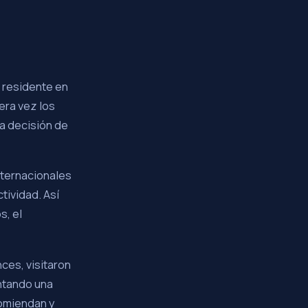
 residente en
mera vez los
la decisión de
internacionales
tividad. Así
s, el
ces, visitaron
ntando una
comiendan y