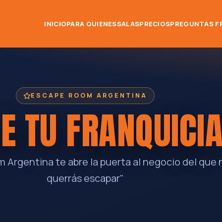
INICIO
PARA QUIENES
SALAS
PRECIOS
PREGUNTAS F
ESCAPE ROOM ARGENTINA
E TU FRANQUICI
 Argentina te abre la puerta al negocio del que 
querrás escapar"