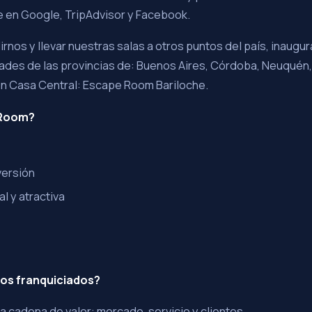
e en Google, TripAdvisor y Facebook.
rnos y llevar nuestras salas a otros puntos del país, inaug
ades de las provincias de: Buenos Aires, Córdoba, Neuquén,
n Casa Central: Escape Room Bariloche.
 Room?
versión
al y atractiva
os franquiciados?
a cadena de valor: mercado, servicio y clientes