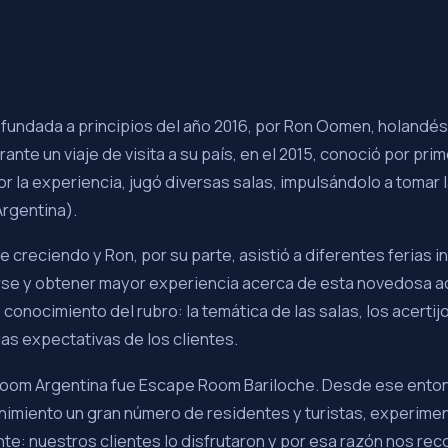
fundada a principios del año 2016, por Ron Oomen, holandés
ante un viaje de visita a su país, en el 2015, conoció por pri
 la experiencia, jugó diversas salas, impulsándolo a tomar 
Argentina).
e creciendo y Ron, por su parte, asistió a diferentes ferias 
arse y obtener mayor experiencia acerca de esta novedosa ac
conocimiento del rubro: la temática de las salas, los acertijo
las expectativas de los clientes.
oom Argentina fue Escape Room Bariloche. Desde ese enton
nimiento un gran número de residentes y turistas, experime
nte: nuestros clientes lo disfrutaron y por esa razón nos re