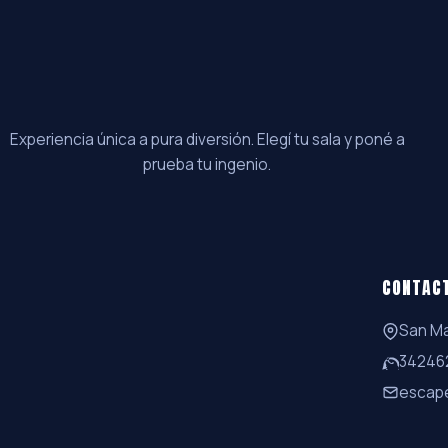
Experiencia única a pura diversión. Elegí tu sala y poné a
prueba tu ingenio.
CONTAC
San Ma
34246
escap